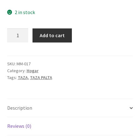
2 in stock
Taza
Add to cart
Palta
quantity
SKU:
MM-017
Category:
Hogar
Tags:
TAZA
,
TAZA PALTA
Description
Reviews (0)